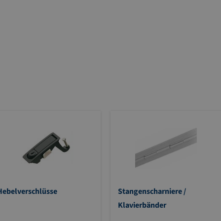
Hebelverschlüsse
Stangenscharniere /
Klavierbänder