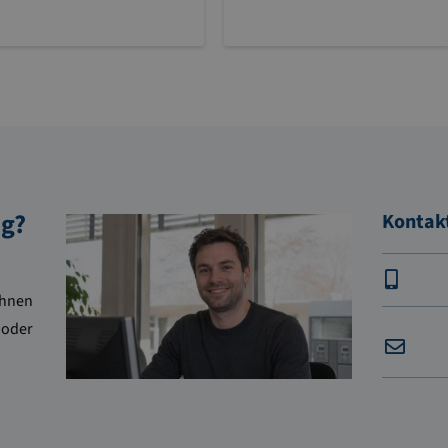
ng?
Kontak
Ihnen
 oder