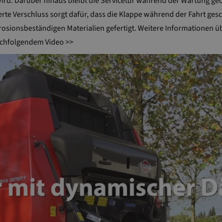
ird. Darüber hinaus bleibt die Servicetür während der Wartung geö
te Verschluss sorgt dafür, dass die Klappe während der Fahrt gesch
rosionsbeständigen Materialien gefertigt. Weitere Informationen ü
achfolgendem Video >>