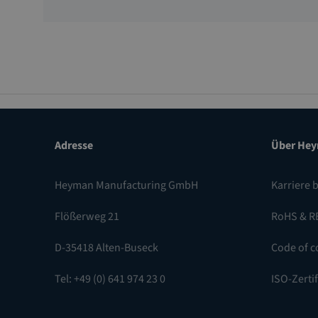
Adresse
Über He
Heyman Manufacturing GmbH
Karriere 
Flößerweg 21
RoHS & R
D-35418 Alten-Buseck
Code of c
Tel: +49 (0) 641 974 23 0
ISO-Zerti