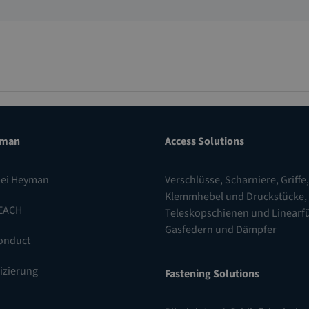
yman
Access Solutions
bei Heyman
Verschlüsse
,
Scharniere
,
Griffe,
Klemmhebel und Druckstücke
,
EACH
Teleskopschienen und Linear
Gasfedern und Dämpfer
onduct
fizierung
Fastening Solutions