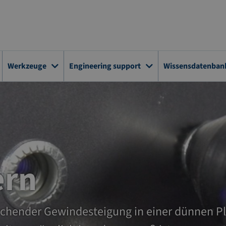
Werkzeuge
Engineering support
Wissensdatenban
ern
eichender Gewindesteigung in einer dünnen P