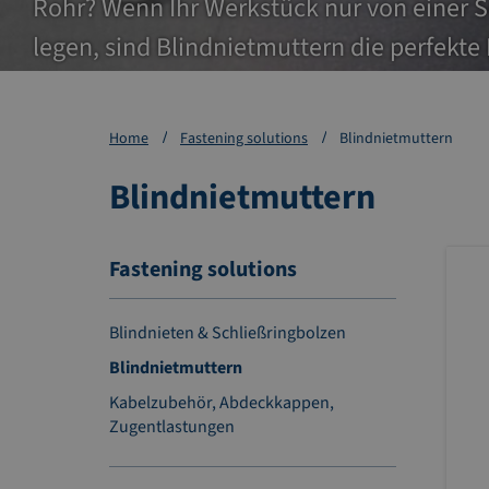
Rohr? Wenn Ihr Werkstück nur von einer Sei
legen, sind Blindnietmuttern die perfek
Blindnietmuttern in verschiedenen Blechs
Home
Fastening solutions
Blindnietmuttern
Blindnietmuttern
Fastening solutions
Blindnieten & Schließringbolzen
Blindnietmuttern
Kabelzubehör, Abdeckkappen,
Zugentlastungen