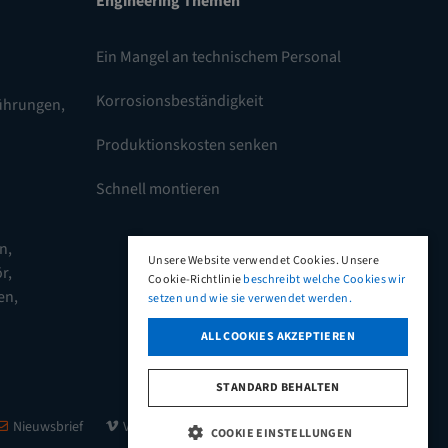
Engineering Themen
Ein Mangel an technischem Personal
Korrosionsbeständigkeit
führungen
,
Produktionskosten senken
Schnell montieren
en
,
Unsere Website verwendet Cookies. Unsere
r,
Cookie-Richtlinie
beschreibt welche Cookies wir
en
,
setzen und wie sie verwendet werden.
ALL COOKIES AKZEPTIEREN
STANDARD BEHALTEN
© 2026 Heyman
Nieuwsbrief
Vimeo
LinkedIn
COOKIE EINSTELLUNGEN