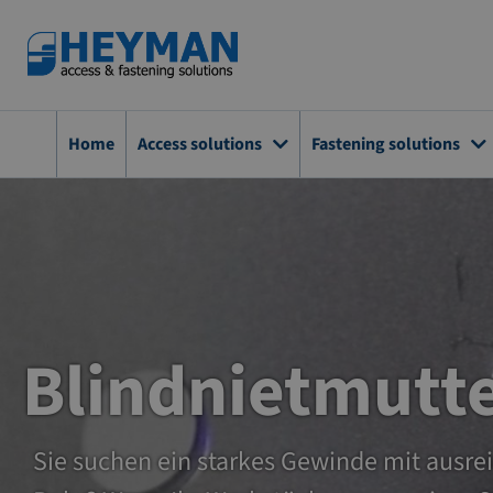
Zum
Inhalt
springen
Home
Access solutions
Fastening solutions
Blindnietmutt
Sie suchen ein starkes Gewinde mit ausr