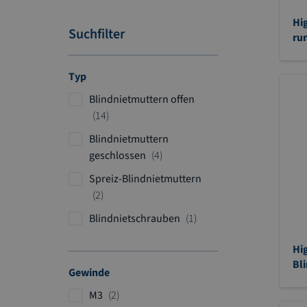
Hi
Suchfilter
ru
Typ
Blindnietmuttern offen
A
14
r
Blindnietmuttern
t
A
geschlossen
4
i
r
Spreiz-Blindnietmuttern
k
t
A
2
e
i
r
l
A
Blindnietschrauben
1
k
t
r
e
i
Hi
t
l
k
Bl
i
Gewinde
e
k
l
A
M3
2
e