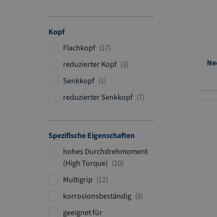
e
r
k
i
l
t
e
k
i
l
Kopf
e
k
l
A
Flachkopf
17
e
r
Ne
l
A
reduzierter Kopf
3
t
r
A
Senkkopf
1
i
t
r
k
A
reduzierter Senkkopf
7
i
t
e
r
k
i
l
t
e
k
i
l
Spezifische Eigenschaften
e
k
l
hohes Durchdrehmoment
e
A
(High Torque)
10
l
r
A
Multigrip
12
t
r
A
korrosionsbeständig
8
i
t
r
k
geeignet für
i