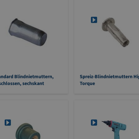
andard Blindnietmuttern,
Spreiz-Blindnietmuttern H
schlossen, sechskant
Torque