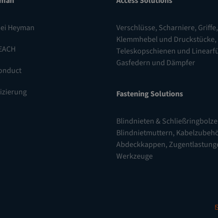
yman
Access Solutions
bei Heyman
Verschlüsse
,
Scharniere
,
Griffe,
Klemmhebel und Druckstücke
,
EACH
Teleskopschienen und Linear
Gasfedern und Dämpfer
onduct
fizierung
Fastening Solutions
Blindnieten & Schließringbolz
Blindnietmuttern
,
Kabelzubehö
Abdeckkappen, Zugentlastung
Werkzeuge