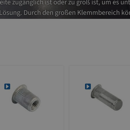
te zugänglich ist oder zu groß ist, um es unt
te Lösung. Durch den großen Klemmbereich k
tärken und Materialarten eingesetzt werden.