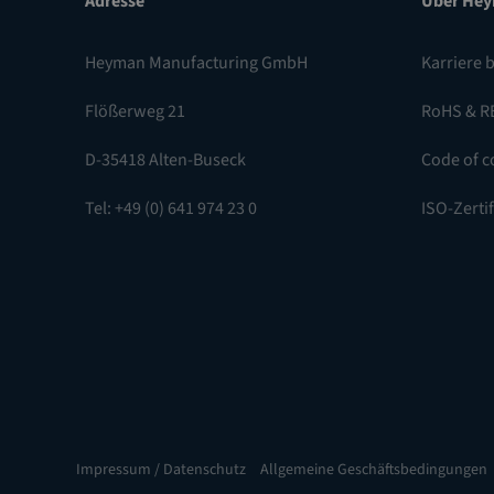
Adresse
Über He
Heyman Manufacturing GmbH
Karriere 
Flößerweg 21
RoHS & R
D-35418 Alten-Buseck
Code of c
Tel: +49 (0) 641 974 23 0
ISO-Zerti
Impressum / Datenschutz
Allgemeine Geschäftsbedingungen