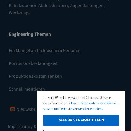
Kabelzubehör, Abdeckkappen, Zugentlastungen
,
Werkzeuge
Engineering Themen
Ein Mangel an technischem Personal
Korrosionsbeständigkeit
Produktionskosten senken
Schnell montieren
Unsere Website verwendet Cookies. Unsere
Cookie-Richtlinie
beschreibt welche Cookies wir
Nieuwsbrief
Vimeo
LinkedIn
setzen und wie sie verwendet werden.
ALL COOKIES AKZEPTIEREN
Impressum / Datenschutz
Allgemeine