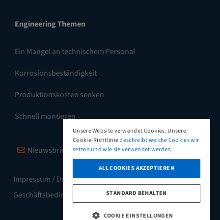
Engineering Themen
Ein Mangel an technischem Personal
Korrosionsbeständigkeit
Produktionskosten senken
Schnell montieren
Unsere Website verwendet Cookies. Unsere
Cookie-Richtlinie
beschreibt welche Cookies wir
Nieuwsbrief
Vimeo
LinkedIn
setzen und wie sie verwendet werden.
ALL COOKIES AKZEPTIEREN
Impressum / Datenschutz
Allgemeine
STANDARD BEHALTEN
Geschäftsbedingungen
COOKIE EINSTELLUNGEN