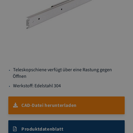
Zum
Teleskopschiene verfügt über eine Rastung gegen
Anfang
Öffnen
der
Bildgalerie
Werkstoff: Edelstahl 304
springen
CAD-Datei herunterladen
Produktdatenblatt