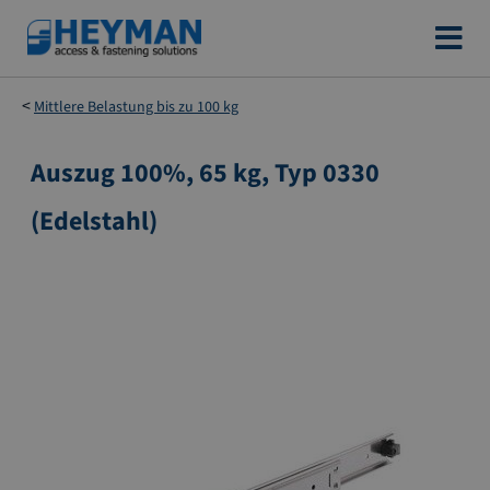
Zum
Inhalt
springen
Mittlere Belastung bis zu 100 kg
Auszug 100%, 65 kg, Typ 0330
Zum
Ende
(Edelstahl)
der
Bildgalerie
springen