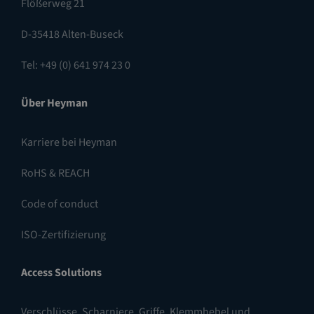
Flößerweg 21
D-35418 Alten-Buseck
Tel: +49 (0) 641 974 23 0
Über Heyman
Karriere bei Heyman
RoHS & REACH
Code of conduct
ISO-Zertifizierung
Access Solutions
Verschlüsse
,
Scharniere
,
Griffe, Klemmhebel und