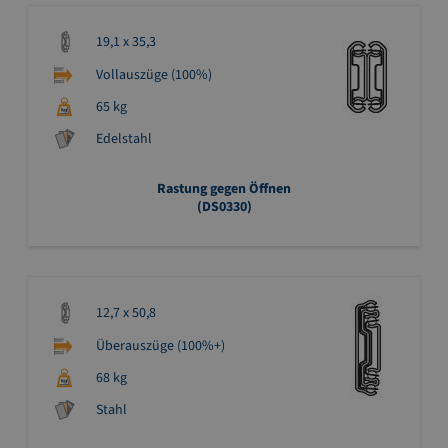
19,1 x 35,3
Vollauszüge (100%)
65 kg
Edelstahl
Rastung gegen Öffnen
(DS0330)
12,7 x 50,8
Überauszüge (100%+)
68 kg
Stahl