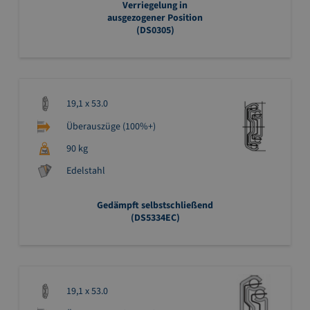
Verriegelung in
ausgezogener Position
(DS0305)
19,1 x 53.0
Überauszüge (100%+)
90 kg
Edelstahl
Gedämpft selbstschließend
(DS5334EC)
19,1 x 53.0