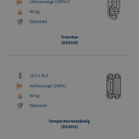
Überauszüge (100%+)
90 kg
Edelstahl
Trennbar
(DS5334)
19,1 x 35,3
Vollauszüge (100%)
80 kg
Edelstahl
Temperaturbeständig
(DS3031)