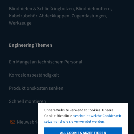
Blindnieten & Schließringbolzen
,
Blindnietmuttern
,
Kabelzubehör, Abdeckkappen, Zugentlastungen
,
Werkzeuge
Engineering Themen
Ein Mangel an technischem Personal
Korrosionsbeständigkeit
Produktionskosten senken
Schnell montieren
Unsere Website verwendet Cookies. Unsere
Cookie-Richtlinie
beschreibt welche Cookies wir
Nieuwsbrief
Vimeo
LinkedIn
setzen und wie sie verwendet werden.
ALL COOKIES AKZEPTIEREN