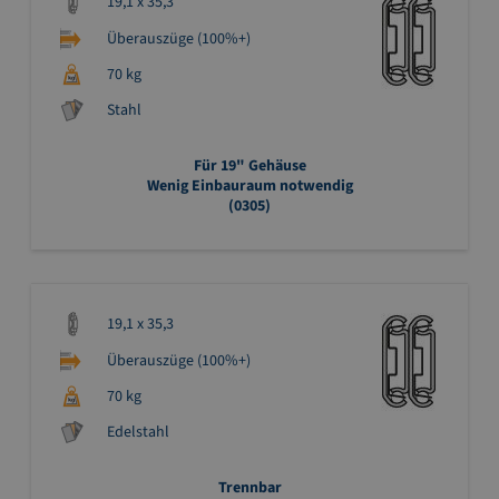
19,1 x 35,3
Überauszüge (100%+)
70 kg
Stahl
Für 19" Gehäuse
Wenig Einbauraum notwendig
(0305)
19,1 x 35,3
Überauszüge (100%+)
70 kg
Edelstahl
Trennbar