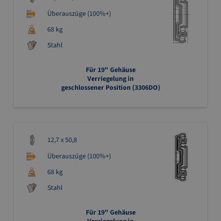
Überauszüge (100%+)
68 kg
Stahl
Für 19" Gehäuse
Verriegelung in
geschlossener Position (3306DO)
12,7 x 50,8
Überauszüge (100%+)
68 kg
Stahl
Für 19" Gehäuse