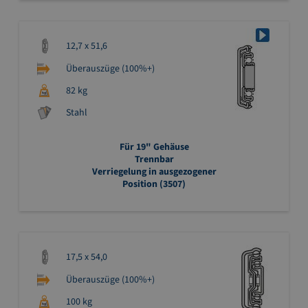
12,7 x 51,6
Überauszüge (100%+)
82 kg
Stahl
Für 19" Gehäuse
Trennbar
Verriegelung in ausgezogener
Position (3507)
17,5 x 54,0
Überauszüge (100%+)
100 kg