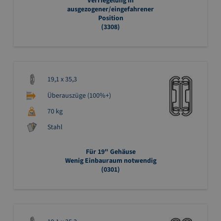
Verriegelung in
ausgezogener/eingefahrener
Position
(3308)
19,1 x 35,3
Überauszüge (100%+)
70 kg
Stahl
Für 19" Gehäuse
Wenig Einbauraum notwendig
(0301)