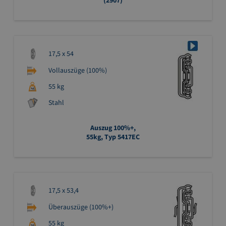
(2907)
17,5 x 54
Vollauszüge (100%)
55 kg
Stahl
Auszug 100%+,
55kg, Typ 5417EC
17,5 x 53,4
Überauszüge (100%+)
55 kg