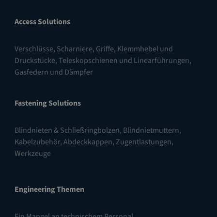
Access Solutions
Verschlüsse
,
Scharniere
,
Griffe, Klemmhebel und
Druckstücke
,
Teleskopschienen und Linearführungen
,
Gasfedern und Dämpfer
Fastening Solutions
Blindnieten & Schließringbolzen
,
Blindnietmuttern
,
Kabelzubehör, Abdeckkappen, Zugentlastungen
,
Werkzeuge
Engineering Themen
Ein Mangel an technischem Personal