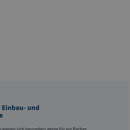
 Einbau- und
e
eignen sich besonders gerne für ein flaches