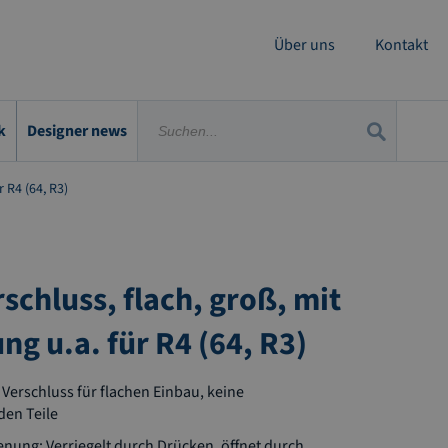
Über uns
Kontakt
k
Designer news
r R4 (64, R3)
rschluss, flach, groß, mit
ng u.a. für R4 (64, R3)
 Verschluss für flachen Einbau, keine
en Teile
enung: Verriegelt durch Drücken, öffnet durch