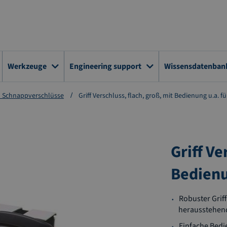
Werkzeuge
Engineering support
Wissensdatenban
d Schnappverschlüsse
Griff Verschluss, flach, groß, mit Bedienung u.a. fü
Griff Ve
Bedienu
Robuster Griff
herausstehend
Einfache Bedi