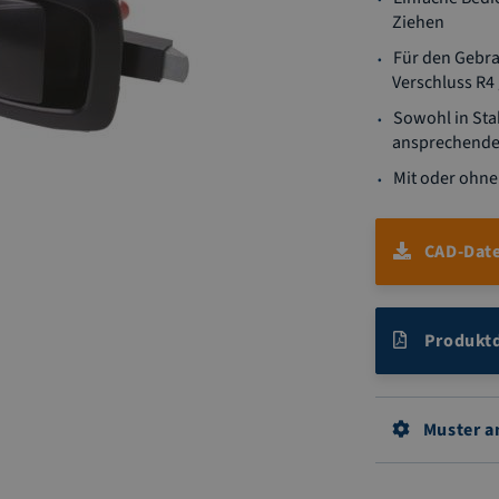
Ziehen
Für den Gebr
Verschluss R4
Sowohl in Stah
ansprechende
Mit oder ohne 
CAD-Date
Produktd
Muster a