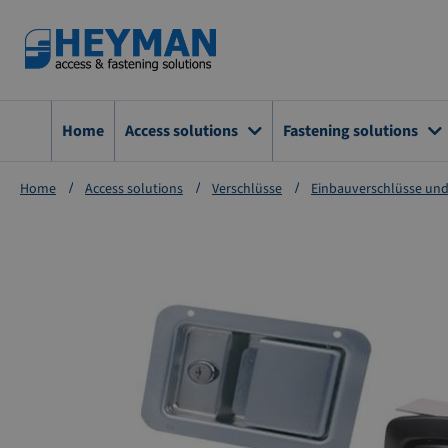
Zum
Inhalt
springen
Home
Access solutions
Fastening solutions
Home
Access solutions
Verschlüsse
Einbauverschlüsse un
Zum
Ende
der
Bildgalerie
springen