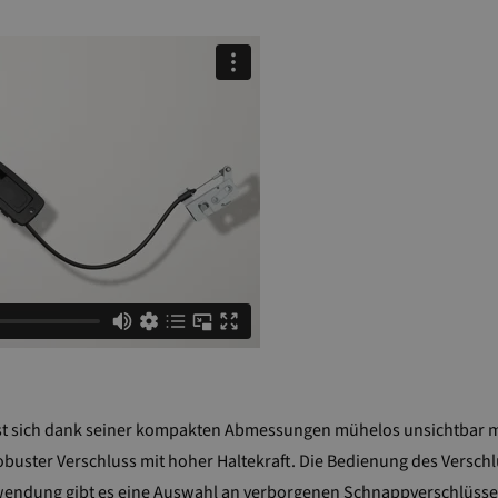
t sich dank seiner kompakten Abmessungen mühelos unsichtbar mon
 robuster Verschluss mit hoher Haltekraft. Die Bedienung des Versch
nwendung gibt es eine Auswahl an verborgenen Schnappverschlüssen