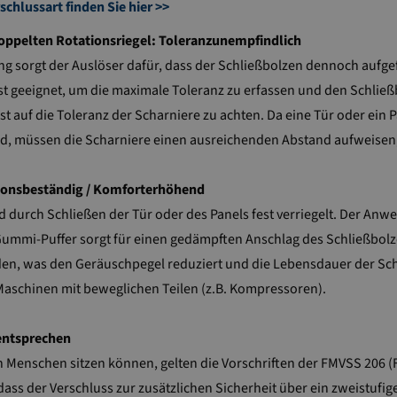
chlussart finden Sie hier >>
doppelten Rotationsriegel: Toleranzunempfindlich
ung sorgt der Auslöser dafür, dass der Schließbolzen dennoch aufg
ist geeignet, um die maximale Toleranz zu erfassen und den Schlie
ist auf die Toleranz der Scharniere zu achten. Da eine Tür oder ein 
wird, müssen die Scharniere einen ausreichenden Abstand aufweise
tionsbeständig / Komforterhöhend
durch Schließen der Tür oder des Panels fest verriegelt. Der Anw
Gummi-Puffer sorgt für einen gedämpften Anschlag des Schließbol
den, was den Geräuschpegel reduziert und die Lebensdauer der Schar
schinen mit beweglichen Teilen (z.B. Kompressoren).
entsprechen
 Menschen sitzen können, gelten die Vorschriften der FMVSS 206 (F
dass der Verschluss zur zusätzlichen Sicherheit über ein zweistufi