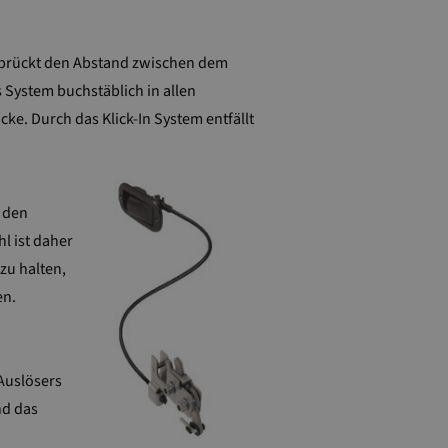
erbrückt den Abstand zwischen dem
System buchstäblich in allen
e. Durch das Klick-In System entfällt
 den
l ist daher
zu halten,
en.
Auslösers
nd das