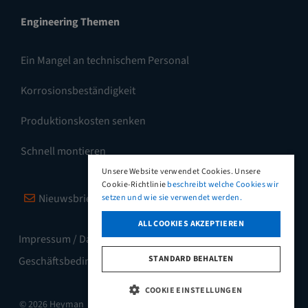
Engineering Themen
Ein Mangel an technischem Personal
Korrosionsbeständigkeit
Produktionskosten senken
Schnell montieren
Unsere Website verwendet Cookies. Unsere
Cookie-Richtlinie
beschreibt welche Cookies wir
Nieuwsbrief
Vimeo
LinkedIn
setzen und wie sie verwendet werden.
ALL COOKIES AKZEPTIEREN
Impressum / Datenschutz
Allgemeine
STANDARD BEHALTEN
Geschäftsbedingungen
COOKIE EINSTELLUNGEN
© 2026 Heyman