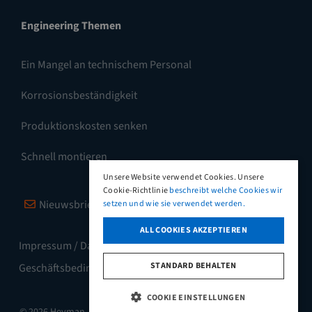
Engineering Themen
Ein Mangel an technischem Personal
Korrosionsbeständigkeit
Produktionskosten senken
Schnell montieren
Unsere Website verwendet Cookies. Unsere
Cookie-Richtlinie
beschreibt welche Cookies wir
Nieuwsbrief
Vimeo
LinkedIn
setzen und wie sie verwendet werden.
ALL COOKIES AKZEPTIEREN
Impressum / Datenschutz
Allgemeine
STANDARD BEHALTEN
Geschäftsbedingungen
COOKIE EINSTELLUNGEN