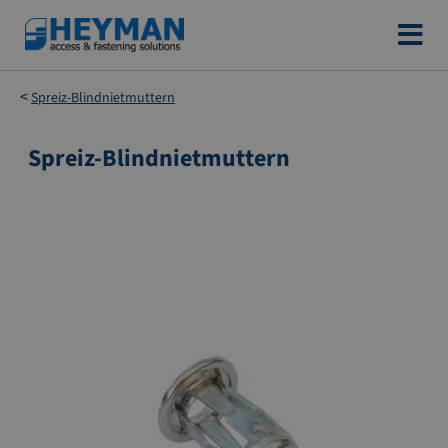
Zum
Inhalt
springen
Spreiz-Blindnietmuttern
Spreiz-Blindnietmuttern
Zum
Ende
der
Bildgalerie
springen