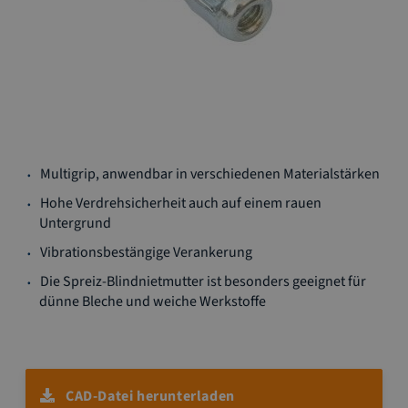
Zum
Multigrip, anwendbar in verschiedenen Materialstärken
Anfang
der
Hohe Verdrehsicherheit auch auf einem rauen
Bildgalerie
Untergrund
springen
Vibrationsbestängige Verankerung
Die Spreiz-Blindnietmutter ist besonders geeignet für
dünne Bleche und weiche Werkstoffe
CAD-Datei herunterladen