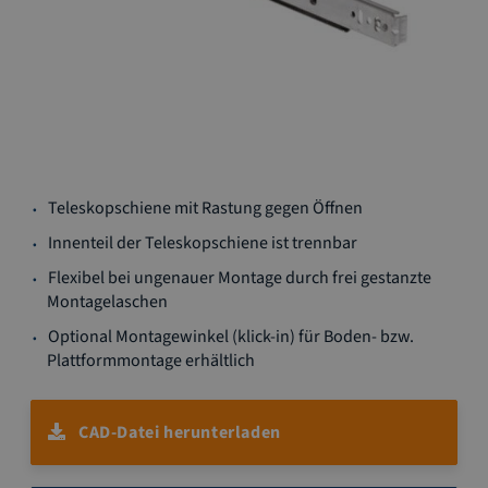
Zum
Teleskopschiene mit Rastung gegen Öffnen
Anfang
der
Innenteil der Teleskopschiene ist trennbar
Bildgalerie
Flexibel bei ungenauer Montage durch frei gestanzte
springen
Montagelaschen
Optional Montagewinkel (klick-in) für Boden- bzw.
Plattformmontage erhältlich
CAD-Datei herunterladen