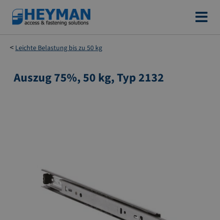
Zum
Inhalt
springen
Leichte Belastung bis zu 50 kg
Auszug 75%, 50 kg, Typ 2132
Zum
Ende
der
Bildgalerie
springen