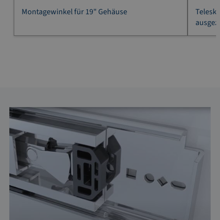
Montagewinkel für 19" Gehäuse
Telesko
ausgez