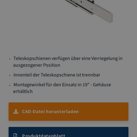
Zum
Teleskopschienen verfügen über eine Verriegelung in
Anfang
ausgezogener Position
der
Bildgalerie
Innenteil der Teleskopschiene ist trennbar
springen
Montagewinkel für den Einsatz in 19" - Gehäuse
erhältlich
CAD-Datei herunterladen
Produktdatenblatt