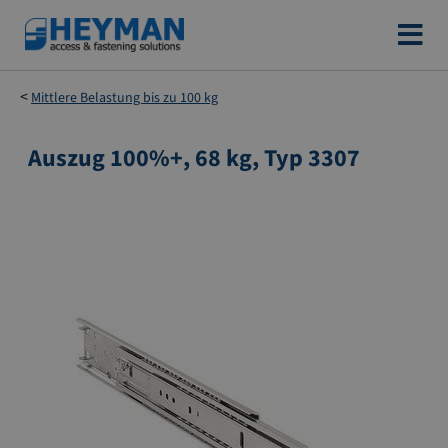
Zum
Inhalt
springen
Mittlere Belastung bis zu 100 kg
Auszug 100%+, 68 kg, Typ 3307
Zum
Ende
der
Bildgalerie
springen