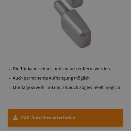
Zum
Die Tür kann schnell und einfach entfernt werden
Anfang
der
Auch permanente Aufhängung möglich
Bildgalerie
Montage sowohl In-Line, als auch abgewinkelt möglich
springen
CAD-Datei herunterladen