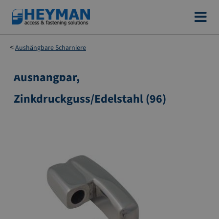
Zum
Inhalt
springen
Aushängbare Scharniere
Aushängbar,
Zum
Ende
Zinkdruckguss/Edelstahl (96)
der
Bildgalerie
springen